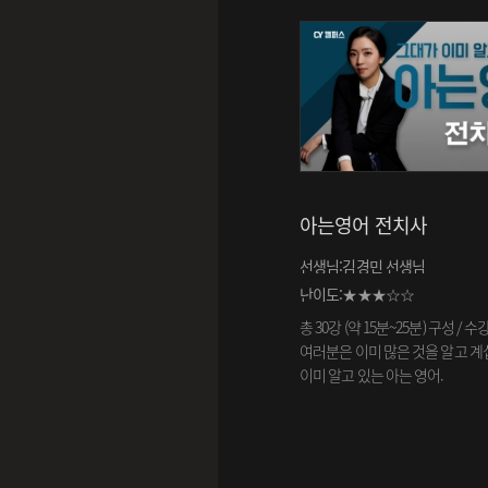
작 디자인 1
아는영어 전치사
님:양시래 선생님
선생님:김경민 선생님
이도:★★★★☆
난이도:★★★☆☆
0강 (약 15분~25분) 구성 / 수강기간: 60일
총 30강 (약 15분~25분) 구성 / 수
 빠른 길을 약속하지 않습니다. 당신의 영어
여러분은 이미 많은 것을 알고 계
을 디자인 해 보세요. 정확하고 품격 있는 영
이미 알고 있는 아는 영어.
 추구하는 당신을 위한 강의.
 디자인 입니다.