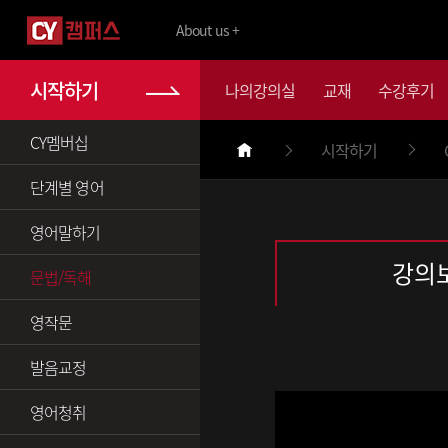
About us +
시작하기
나의강의실
교재
수강후기
CY멤버십
시작하기
단계별 영어
영어말하기
강의
문법/독해
영작문
발음교정
영어청취