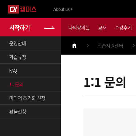
About us +
시작하기
나의강의실
교재
수강후기
운영안내
학습지원센터
학습규정
FAQ
1:1 문의
1:1문의
미디어 초기화 신청
환불신청