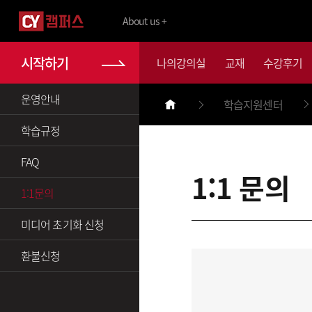
About us +
시작하기
나의강의실
교재
수강후기
운영안내
학습지원센터
학습규정
FAQ
1:1 문의
1:1문의
미디어 초기화 신청
환불신청